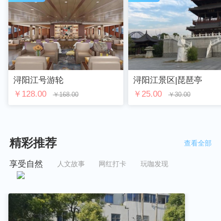
浔阳江号游轮
浔阳江景区|琵琶亭
￥128.00
￥25.00
￥168.00
￥30.00
精彩推荐
查看全部
享受自然
人文故事
网红打卡
玩咖发现