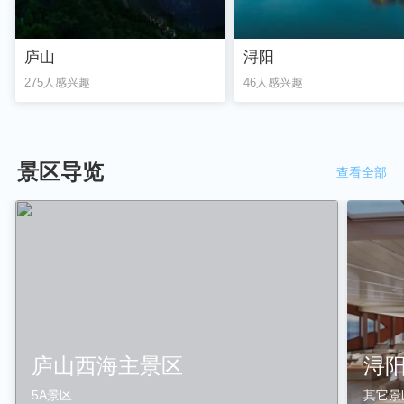
庐山
浔阳
275人感兴趣
46人感兴趣
景区导览
查看全部
庐山西海主景区
浔
5A景区
其它景