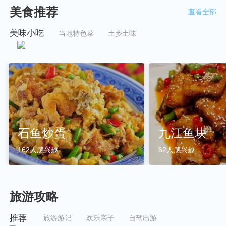
美食推荐
查看全部
美味小吃
当地特色菜
土乡土味
石鱼炒蛋
九江鱼块
162人感兴趣
62人感兴趣
旅游攻略
推荐
旅游游记
欢乐亲子
自驾出游