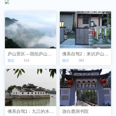
庐山景区---我拍庐山云雾奇观的手记
佛系自驾2：来识庐山真面目
游记
游记
514
384
佛系自驾1：九江的水和楼阁
游白鹿洞书院