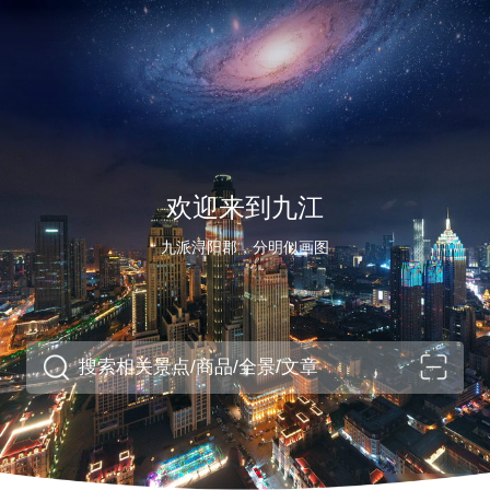
欢迎来到九江
九派浔阳郡，分明似画图
搜索相关景点/商品/全景/文章